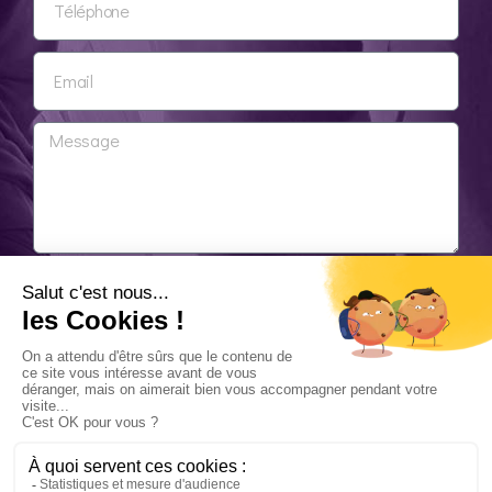
ENVOYER
07 81 80 34 48
Réalisation :
Digital Mate
•
Mentions légales
•
Politique de
confidentialité