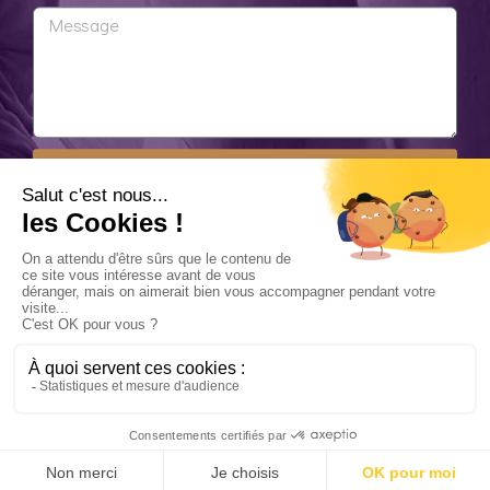
ENVOYER
07 81 80 34 48
Réalisation :
Digital Mate
•
Mentions légales
•
Politique de
confidentialité